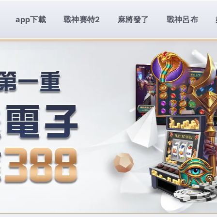
上娛樂城體驗金天天登入天天送。2026年評價是最優質的娛樂城遊戲體驗、加碼
。
讓玩家無論何時都能在獲
驗