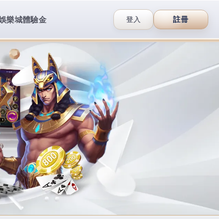
獎金領不完、全天候24小時在線客服，財神娛樂城官網註冊送
搜尋
搜
尋