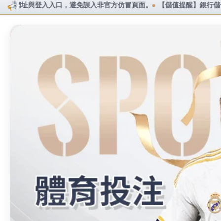
財神
娛樂城
官方網
因此玩家不斷回到
作
admin
隨時隨地提供您精
者
發
2024 年 5 月 25 日
年口碑絕佳，體育
佈
分
娛樂城
即可探索更多遊戲
日
類
放心！
期:
文
上一篇文章
章
線上娛樂城将竭盡全力為客戶
上
一
導
篇
覽
文