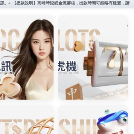
娛樂城
娛樂城推薦
娛樂城註冊送
娛樂城賺錢
娛樂城體驗金
娛樂城體驗金500
小額投資
投資理財
最新娛樂城
武財神娛樂
武財神娛樂城
武財神娛樂城app
武財神娛樂城出金
武財神娛樂城會出金嗎
武財神娛樂城評價
百家樂破解
百家樂賺錢
百家樂預測
真人百家樂