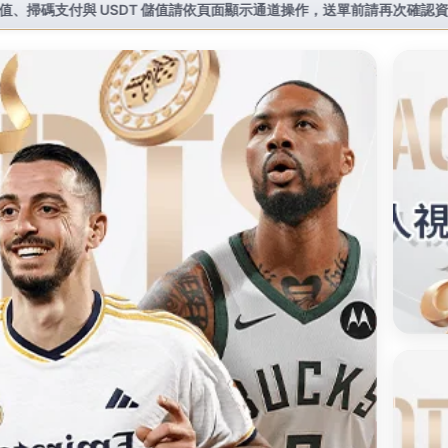
站提供多元的遊戲、完善的顧客服務，並致力維護遊戲公正性，
我們的平台，誠信保證作為資深的線上博彩網站，不分時間地點
彩刺激的真人娛樂遊戲，並配有24小時即時客服，娛樂城經營多
博彩、真人視訊、電子遊戲、彩票等，一應俱全。點擊網路連結
。站內還可快速查詢投注金額、比賽結果等，玩家玩得開心玩得
提供最好的服務和體驗