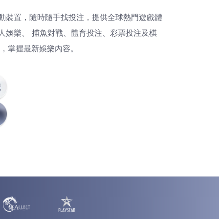
近期留言
尚無留言可供顯示。