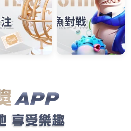
線上博弈體驗金
線上娛樂城
線上百家樂
老虎機技巧
老虎機遊戲
財神娛樂城體驗金
體驗金
近期文章
點燃你的致富激情！武財神娛樂城app帶你解鎖
百萬大獎的終極密碼
棋牌對決賺很大！武財神娛樂城出金贏錢隨時提
現不設限
財神娛樂在家解悶首選，註冊即享超高回饋
告別漫長審核！武財神娛樂城出金打造閃電般的
綠色通道
釋放你的遊戲靈魂，財神娛樂帶你探索無限財富
可能