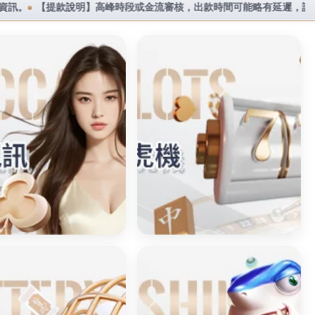
娛樂城
娛樂城推薦
、
娛樂城註冊送
娛樂城賺錢
娛樂城體驗金
娛樂城體驗金500
小額投資
投資理財
最新娛樂城
武財神娛樂
武財神娛樂城
武財神娛樂城app
武財神娛樂城出金
武財神娛樂城會出金嗎
武財神娛樂城評價
百家樂破解
百家樂賺錢
百家樂預測
真人百家樂