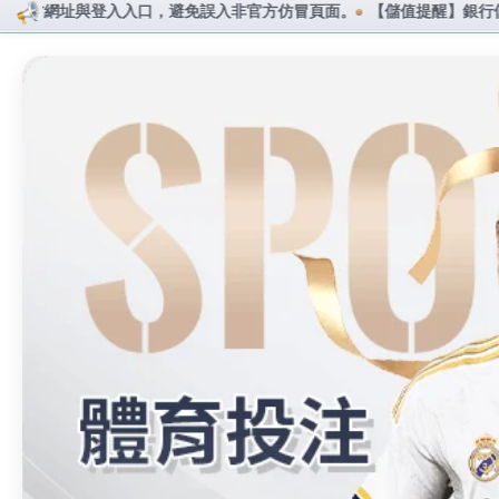
財神娛樂城官方網
戲、彩票、電子競
作
admin
的亂數產生機率，
者
發
2024 年 5 月 25 日
多種空戰場景、歷
佈
分
線上娛樂城
定目標等多樣化玩
日
類
騰。
期:
文
上一篇文章
章
財神娛樂讓玩家可以更有效地
上
一
導
篇
覽
文