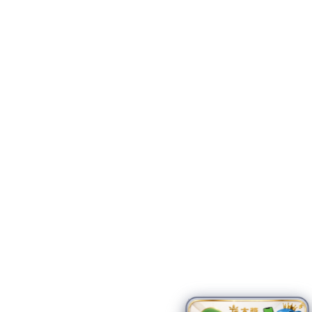
萬大獎的終極密碼
棋牌對決賺很大！武財神娛樂城出金贏錢隨時提現
不設限
財神娛樂在家解悶首選，註冊即享超高回饋
告別漫長審核！武財神娛樂城出金打造閃電般的綠
色通道
釋放你的遊戲靈魂，財神娛樂帶你探索無限財富可
能
近期留言
尚無留言可供顯示。