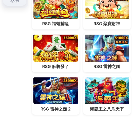
等待時間與繁複的核對程序，讓每一位玩家都能享受
到說領就領的爽快感，把更多心思專注在享受精彩刺
激的遊戲過程上。掌握財富主動權！武財神娛樂城人
性化出金設定，讓您自由調配每一筆資產
發
分
2026 年 7 月 31 日
武財神娛樂城出金
佈
類
日
期:
內行人的秘密基地！武財神娛
樂城出金穩定讓每一分努力都
得到回報
在挑選線上博弈平台時，什麼才是你最看重的？資深
玩家的答案永遠是出金穩定，
武財神娛樂城出金
在業
界深耕多年，憑藉著卓越的信譽與超高效率的提款速
度，成為無數玩家心目中的娛樂城推薦首選，我們摒