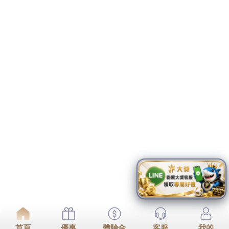
色通道
釋放你的遊戲靈魂，財神娛樂帶你探索無限財富可
能
近期留言
尚無留言可供顯示。
武財神娛樂城官方網站
最新財神
娛樂城
服務到位，百萬玩家一
致推薦，財神
武財神娛樂城
新會員註冊就送，首存再送100%。每
天幸運禮金隨機領，全台獨家免費玩！線上財神娛樂城官網加入就
送體驗金500點，業界最大官方平台，各項好禮送不完。線上娛樂
24小時客服專員服務，隨時暢玩不受限，安全可靠。