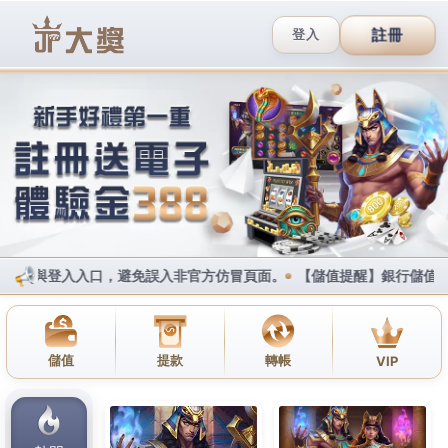
武財神娛樂城官方網站
月份:
2026 年 5 月
二十四小時專業守護，財神娛
樂用五星級客服為您的贏錢路
保駕護航
在博弈的世界裡，時間就是金錢，贏錢時的喜悅更是
容不得半點等待，
財神娛樂
深知玩家的心聲，全面升