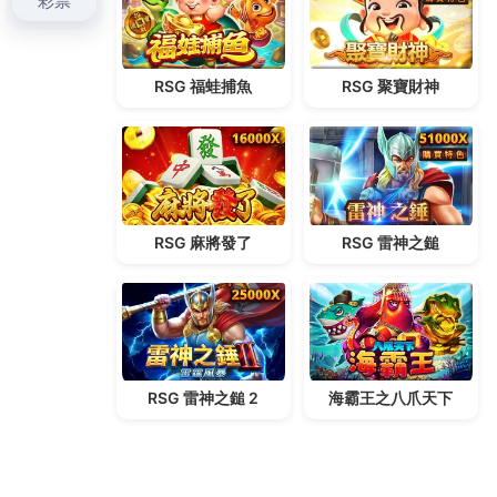
場中脫穎而出，靠的就是百萬玩家與眾多知名網紅的
真實體驗與極力推薦！出金速度快、遊戲種類多、客
服態度好、活動最誠意是大家對我們一致的評價，我
們不搞虛假的文字遊戲，所有的優惠活動與提領規則
皆公開透明，信譽，是武財神娛樂城app最珍視的資
產，跟著大眾的腳步走，絕對不會踩雷。
發
分
2026 年 5 月 28 日
武財神娛樂城app
佈
類
日
期:
打造極致流暢的指尖娛樂！財
神娛樂手機版APP讓你隨時隨
地輕鬆贏
未來的娛樂，應該是隨手可得且毫無負擔的，為了讓