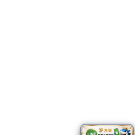
色通道
釋放你的遊戲靈魂，財神娛樂帶你探索無限財富可
能
武財神娛樂城app打造無懈可擊的博弈空間，讓你
贏得體面、玩得痛快
體育迷的終極狂歡！財神娛樂滾球投注讓你與熱血
賽事同步發財
近期留言
尚無留言可供顯示。