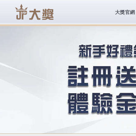
武財神娛樂城官方網站
武財神娛樂城有最新活動首次註冊送體驗金1000送500，線
500點體驗金活動好評加碼中，業界良好口碑和强大穩定的環境
財神娛樂城最大限度
級的遊戲體驗