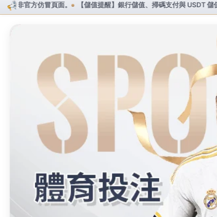
發
2024 年 2 月 22 日
財神娛樂城
提升您
佈
分
財神娛樂城
的遊戲環境而感到
日
類
速存取轉款、海量
期:
在財神娛樂城。
財神娛樂結合創新玩
家輕鬆選、輕鬆賺
發
2024 年 2 月 22 日
財神娛樂
提供多元
佈
分
財神娛樂
肯定！讓每位客人
日
類
體育賽事、電競投
期: