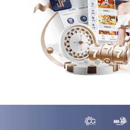
線上娛樂城為玩家提
家能夠放心暢玩線上
發
2024 年 2 月 6 日
財神娛樂城官方網
佈
分
線上娛樂城
以玩家為中心的資
日
類
百家樂、21點、
期:
遊戲、捕魚遊戲，