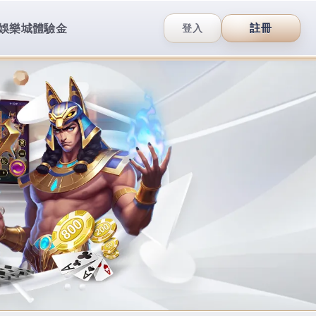
獎金領不完、全天候24小時在線客服，財神娛樂城官網註冊送
搜尋
搜
尋