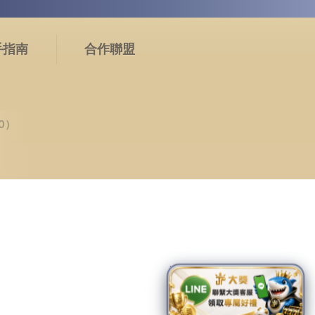
金隨機領，全台獨家免費玩！線上財神娛樂城官網加入就送體驗金