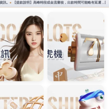
娛樂城
娛樂城推薦
娛樂城註冊送
娛樂城賺錢
娛樂城體驗金
娛樂城體驗金500
小額投資
投資理財
最新娛樂城
武財神娛樂
武財神娛樂城
武財神娛樂城app
武財神娛樂城出金
武財神娛樂城會出金嗎
武財神娛樂城評價
百家樂破解
百家樂賺錢
百家樂預測
真人百家樂