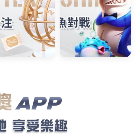
線上博弈體驗金
線上娛樂城
線上百家樂
老虎機技巧
老虎機遊戲
財神娛樂城體驗金
體驗金
近期文章
點燃你的致富激情！武財神娛樂城app帶你解鎖
百萬大獎的終極密碼
棋牌對決賺很大！武財神娛樂城出金贏錢隨時提
現不設限
財神娛樂在家解悶首選，註冊即享超高回饋
告別漫長審核！武財神娛樂城出金打造閃電般的
綠色通道
釋放你的遊戲靈魂，財神娛樂帶你探索無限財富
可能