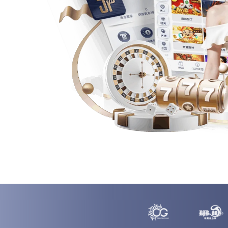
2025 年 8 月
2025 年 7 月
2025 年 6 月
2025 年 5 月
2025 年 4 月
2025 年 3 月
2025 年 2 月
2025 年 1 月
2024 年 12 月
2024 年 11 月
2024 年 10 月
2024 年 9 月
2024 年 8 月
2024 年 7 月
2024 年 6 月
2024 年 5 月
2024 年 4 月
2024 年 3 月
2024 年 2 月
2024 年 1 月
2023 年 12 月