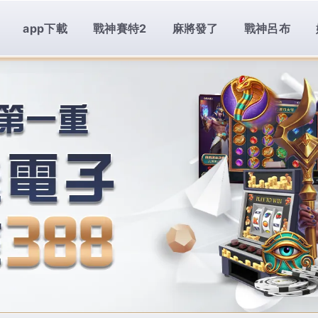
上娛樂城體驗金天天登入天天送。2026年評價是最優質的娛樂城遊戲體驗、加碼
。
享受到更多的娛樂和樂趣
線上娱樂城，平台官網風格簡潔有力，提供了豐富的遊戲選擇，