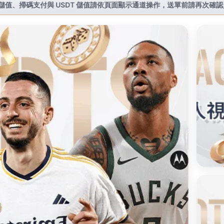
遊戲、電子遊戲等，還提供了多種支付方式，擁有豐富多元的優
，方便玩家輕鬆選擇，財神娛樂城讓你隨時隨地都能來上一局。
著无限的可能，午休片刻、地铁旅途中，甚至排队等候时，只要
身边，隨時開局，燃起勝負之火！
並提供更好的遊戲體驗
地享受遊戲的樂趣舆體驗