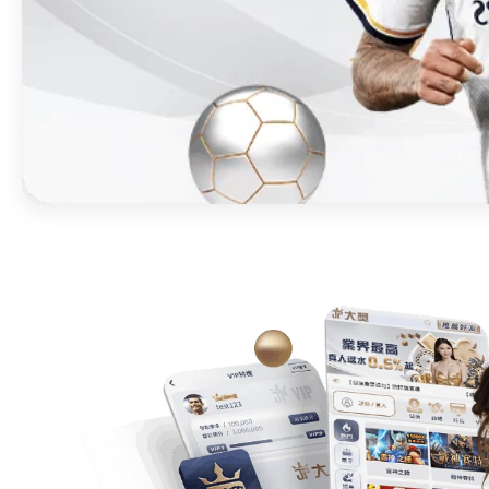
篇
文
章:
彙整
2026 年 8 月
2026 年 7 月
2026 年 6 月
2026 年 5 月
2026 年 4 月
2026 年 3 月
2026 年 2 月
2026 年 1 月
2025 年 12 月
2025 年 11 月
2025 年 10 月
2025 年 9 月