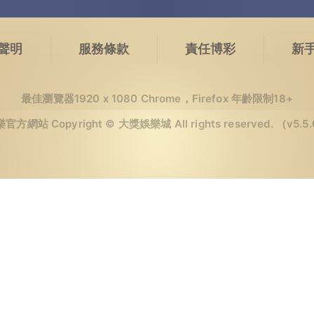
一致推薦，財神
武財神娛樂城
新會員註冊就送，首存再送100%。每天幸運禮