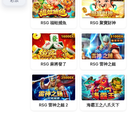
彙整
2026 年 8 月
2026 年 7 月
2026 年 6 月
2026 年 5 月
2026 年 4 月
2026 年 3 月
2026 年 2 月
2026 年 1 月
2025 年 12 月
2025 年 11 月
2025 年 10 月
2025 年 9 月
2025 年 8 月