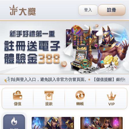
武財神娛樂城官方網站
財神娛樂城讓玩家玩的安心，
贏的放心
財神娛樂城
一向為客戶提供高品質的娛樂服務，提供
一流的線上安全遊戲產品，娛樂遊戲專業製造，為客
戶們送上最周到、最專業的服務品質，可以進行免費
的試玩熱身遊戲，好玩又省錢，特別的適合那些經驗
不是很豐富的玩家，那裡有著多年經驗的經營人員，
及雄厚實力的遊戲遊戲玩家，在業界內是口碑最好，
並且採用全新遊戲系統。