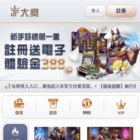
武財神娛樂城官方網站
財神娛樂讓您在安全、公平、
透明的環境中享受遊戲樂趣
財神娛樂
是台灣線上博弈市場中較受歡迎的一個平
台，提供多元化的遊戲選擇以及優惠，滿足各類玩家
的需求，提供各式博弈遊戲如真人百家樂、老虎機、
捕魚機、體育賽事投注等，擁有專業、親切的客服團
隊，24小時為您提供全天候線上客服服務，隨時為您
解答遊戲問題，財神娛樂致力於打造一個安全、公
平、透明的遊戲環境，讓玩家可以安心享受娛樂，無