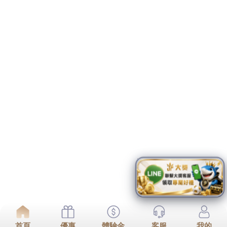
色通道
釋放你的遊戲靈魂，財神娛樂帶你探索無限財富可
能
近期留言
尚無留言可供顯示。
武財神娛樂城官方網站
最新財神
娛樂城
服務到位，百萬玩家一
致推薦，財神
武財神娛樂城
新會員註冊就送，首存再送100%。每
天幸運禮金隨機領，全台獨家免費玩！線上財神娛樂城官網加入就
送體驗金500點，業界最大官方平台，各項好禮送不完。線上娛樂
24小時客服專員服務，隨時暢玩不受限，安全可靠。