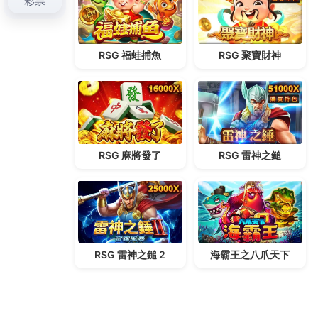
章:
彙整
2026 年 8 月
2026 年 7 月
2026 年 6 月
2026 年 5 月
2026 年 4 月
2026 年 3 月
2026 年 2 月
2026 年 1 月
2025 年 12 月
2025 年 11 月
2025 年 10 月
2025 年 9 月