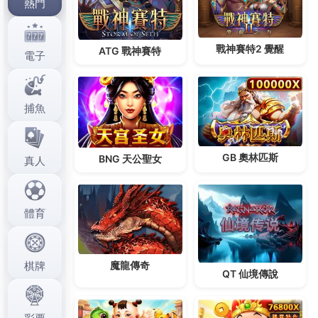
需擔心任何隱私或財務問題。
作
發
分
admin
2025 年 6 月 11 日
財神娛樂
者
佈
類
日
期:
文
上一篇文章
章
財神娛樂城致力於創造最佳的線上博
上
一
弈遊戲環境
導
篇
覽
文
章:
下一篇文章
財神娛樂城讓亞洲喜愛玩運彩的會員
下
一
都能享受運動賽事
篇
文