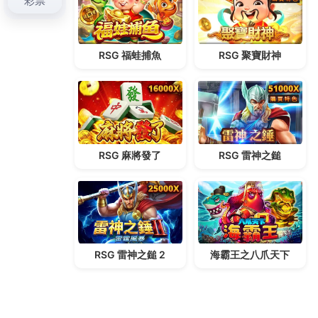
彙整
2026 年 8 月
2026 年 7 月
2026 年 6 月
2026 年 5 月
2026 年 4 月
2026 年 3 月
2026 年 2 月
2026 年 1 月
2025 年 12 月
2025 年 11 月
2025 年 10 月
2025 年 9 月
2025 年 8 月
2025 年 7 月