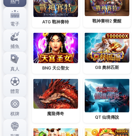
者
佈
類
日
期:
文
上一篇文章
章
財神娛樂城官方網站排解你生活的壓
上
一
力，豐富遊戲隨挑隨選
導
篇
覽
文
章:
下一篇文章
財神娛樂城讓您能夠更長時間地享受
下
一
刺激的遊戲
篇
文
章: