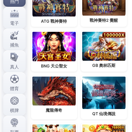
作
發
分
admin
2024 年 8 月 3 日
娛樂城
者
佈
類
日
期:
文
上一篇文章
章
財神娛樂提供最優質的娱樂體驗，讓
上
一
你可以盡情享受你的時間和放鬆
導
篇
覽
文
章:
下一篇文章
線上娛樂城讓您更快速且安全的在平
下
一
台中投注
篇
文
章: