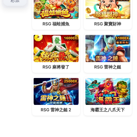
彙整
2026 年 8 月
2026 年 7 月
2026 年 6 月
2026 年 5 月
2026 年 4 月
2026 年 3 月
2026 年 2 月
2026 年 1 月
2025 年 12 月
2025 年 11 月
2025 年 10 月
2025 年 9 月
2025 年 8 月