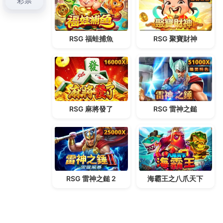
文
章:
彙整
2026 年 8 月
2026 年 7 月
2026 年 6 月
2026 年 5 月
2026 年 4 月
2026 年 3 月
2026 年 2 月
2026 年 1 月
2025 年 12 月
2025 年 11 月
2025 年 10 月