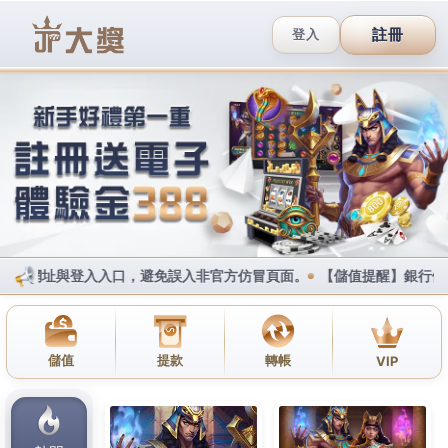
武財神娛樂城官方網站
財神娛樂城24H線上真人客
服，讓你安心享受線上娛樂城
體驗
財神娛樂城
每天為您提供足球、籃球、電競、網球、
斯諾克等千場精彩體育賽事，首頁實時直播，點擊即
可投注，可以讓玩家獲得額外的金錢來玩遊戲。還有
免費旋轉、獎金日、娛樂城體驗金、每日返水活動
等。這些優惠和促銷活動能夠讓玩家獲得更多的價
值，並增加他們玩遊戲的樂趣。